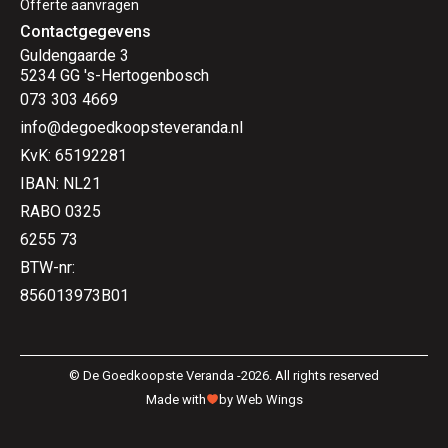
Offerte aanvragen
Contactgegevens
Guldengaarde 3
5234 GG 's-Hertogenbosch
073 303 4669
info@degoedkoopsteveranda.nl
KvK: 65192281
IBAN: NL21
RABO 0325
6255 73
BTW-nr:
856013973B01
© De Goedkoopste Veranda -2026. All rights reserved
Made with
by Web Wings