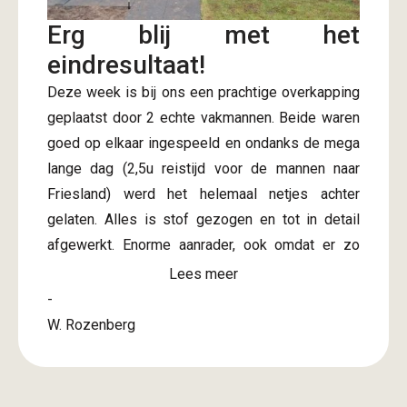
Erg blij met het
eindresultaat!
Deze week is bij ons een prachtige overkapping
geplaatst door 2 echte vakmannen. Beide waren
goed op elkaar ingespeeld en ondanks de mega
lange dag (2,5u reistijd voor de mannen naar
Friesland) werd het helemaal netjes achter
gelaten. Alles is stof gezogen en tot in detail
afgewerkt. Enorme aanrader, ook omdat er zo
snel na bevestiging offerte al een afspraak
Lees meer
gepland kon worden. Onze complimenten! Nu
-
kunnen we de rest van de tuin aanpakken de
W. Rozenberg
komende tijd en dan lekker uit rusten onder de
overkapping.