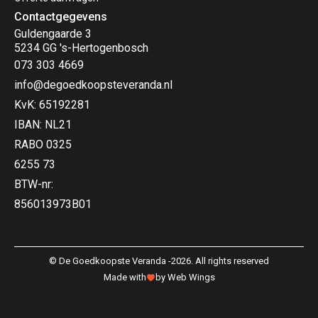
Contactgegevens
Guldengaarde 3
5234 GG 's-Hertogenbosch
073 303 4669
info@degoedkoopsteveranda.nl
KvK: 65192281
IBAN: NL21
RABO 0325
6255 73
BTW-nr:
856013973B01
© De Goedkoopste Veranda -2026. All rights reserved
Made with
by Web Wings