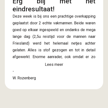
Erg blij met het
eindresultaat!
Deze week is bij ons een prachtige overkapping
geplaatst door 2 echte vakmannen. Beide waren
goed op elkaar ingespeeld en ondanks de mega
lange dag (2,5u reistijd voor de mannen naar
Friesland) werd het helemaal netjes achter
gelaten. Alles is stof gezogen en tot in detail
afgewerkt. Enorme aanrader, ook omdat er zo
snel na bevestiging offerte al een afspraak
Lees meer
gepland kon worden. Onze complimenten! Nu
-
kunnen we de rest van de tuin aanpakken de
W. Rozenberg
komende tijd en dan lekker uit rusten onder de
overkapping.