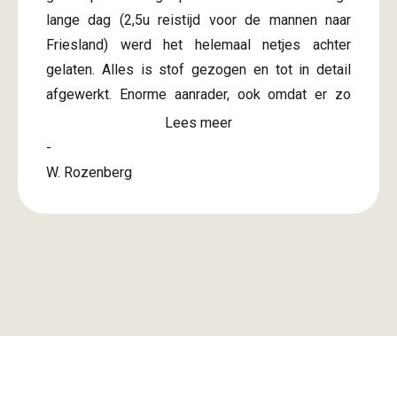
lange dag (2,5u reistijd voor de mannen naar
Friesland) werd het helemaal netjes achter
gelaten. Alles is stof gezogen en tot in detail
afgewerkt. Enorme aanrader, ook omdat er zo
snel na bevestiging offerte al een afspraak
Lees meer
gepland kon worden. Onze complimenten! Nu
-
kunnen we de rest van de tuin aanpakken de
W. Rozenberg
komende tijd en dan lekker uit rusten onder de
overkapping.