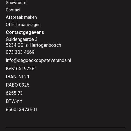
Showroom
Contact
Afspraak maken
Offerte aanvragen
Contactgegevens
Guldengaarde 3
5234 GG 's-Hertogenbosch
073 303 4669
info@degoedkoopsteveranda.nl
KvK: 65192281
IBAN: NL21
RABO 0325
6255 73
BTW-nr:
856013973B01