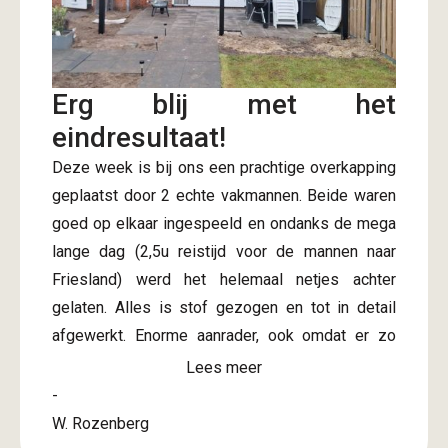
Erg blij met het
eindresultaat!
Deze week is bij ons een prachtige overkapping
geplaatst door 2 echte vakmannen. Beide waren
goed op elkaar ingespeeld en ondanks de mega
lange dag (2,5u reistijd voor de mannen naar
Friesland) werd het helemaal netjes achter
gelaten. Alles is stof gezogen en tot in detail
afgewerkt. Enorme aanrader, ook omdat er zo
snel na bevestiging offerte al een afspraak
Lees meer
gepland kon worden. Onze complimenten! Nu
-
kunnen we de rest van de tuin aanpakken de
W. Rozenberg
komende tijd en dan lekker uit rusten onder de