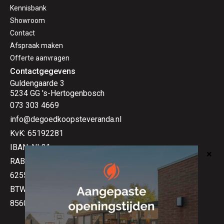
Kennisbank
Showroom
Contact
Afspraak maken
Offerte aanvragen
Contactgegevens
Guldengaarde 3
5234 GG 's-Hertogenbosch
073 303 4669
info@degoedkoopsteveranda.nl
KvK: 65192281
IBAN: NL21
RABO 0325
6255 73
BTW-nr:
856013973B01