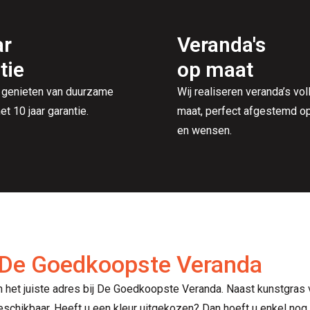
ar
Veranda's
tie
op maat
 genieten van duurzame
Wij realiseren veranda’s vol
et 10 jaar garantie.
maat, perfect afgestemd op 
en wensen.
j De Goedkoopste Veranda
 het juiste adres bij De Goedkoopste Veranda. Naast kunstgras v
 beschikbaar. Heeft u een kleur uitgekozen? Dan hoeft u enkel n