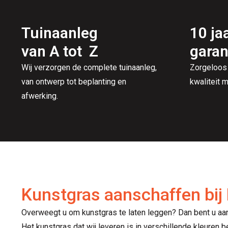
Tuinaanleg
10 ja
van A tot Z
garan
Wij verzorgen de complete tuinaanleg,
Zorgeloos
van ontwerp tot beplanting en
kwaliteit m
afwerking.
Kunstgras aanschaffen bi
Overweegt u om kunstgras te laten leggen? Dan bent u aan
Het kunstgras dat wij leveren is in verschillende kleuren