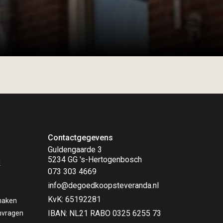
Contactgegevens
Guldengaarde 3
5234 GG 's-Hertogenbosch
k
073 303 4669
info@degoedkoopsteveranda.nl
KvK: 65192281
maken
IBAN: NL21 RABO 0325 6255 73
nvragen