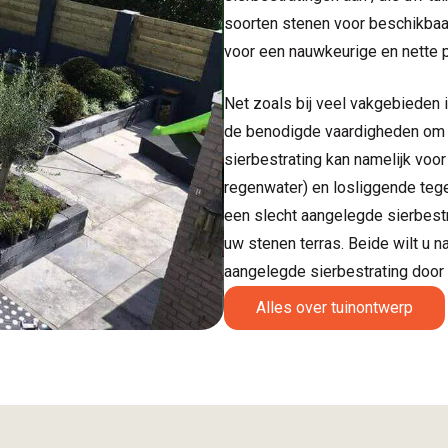
soorten stenen voor beschikbaa
voor een nauwkeurige en nette p
Net zoals bij veel vakgebieden 
de benodigde vaardigheden om d
sierbestrating kan namelijk voo
regenwater) en losliggende tegel
een slecht aangelegde sierbestr
uw stenen terras. Beide wilt u n
aangelegde sierbestrating doo
Alles over tuinontwerp