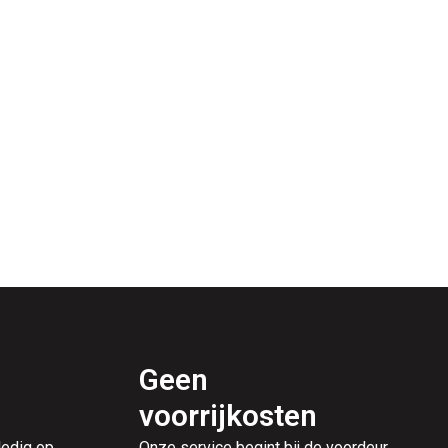
Geen
voorrijkosten
ledig op
Onze service begint bij de voordeur,