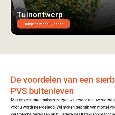
Tuinontwerp
Bekijk de mogelijkheden
De voordelen van een sierb
PVS buitenleven
Met onze stratenmakers zorgen wij ervoor dat uw sierbest
voor u wordt neergelegd. Wij maken gebruik van mortel vo
keramische terrassen en bij iedere bestrating (ongeacht h