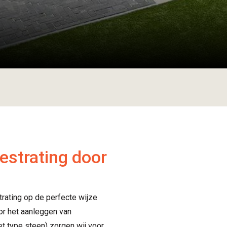
estrating door
rating op de perfecte wijze
or het aanleggen van
et type steen) zorgen wij voor