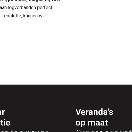
 aan legverbanden perfect
 Tenslotte, kunnen wij
ar
Veranda's
tie
op maat
 genieten van duurzame
Wij realiseren veranda’s vol