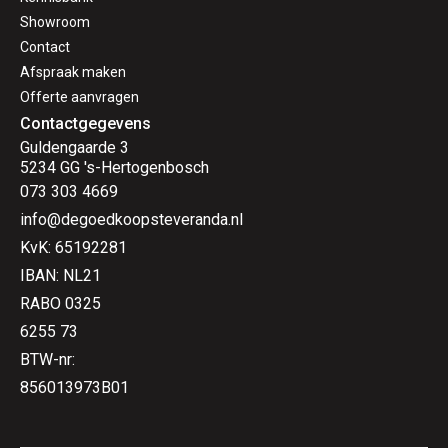
Showroom
Contact
Afspraak maken
Offerte aanvragen
Contactgegevens
Guldengaarde 3
5234 GG 's-Hertogenbosch
073 303 4669
info@degoedkoopsteveranda.nl
KvK: 65192281
IBAN: NL21
RABO 0325
6255 73
BTW-nr:
856013973B01