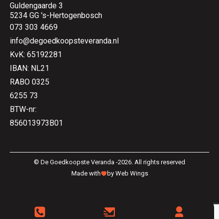
Guldengaarde 3
5234 GG 's-Hertogenbosch
073 303 4669
info@degoedkoopsteveranda.nl
KvK: 65192281
IBAN: NL21
RABO 0325
6255 73
BTW-nr:
856013973B01
© De Goedkoopste Veranda -2026. All rights reserved
Made with
by Web Wings