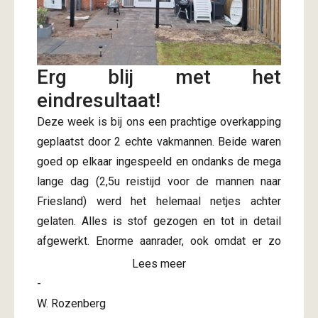
Erg blij met het
eindresultaat!
Deze week is bij ons een prachtige overkapping
geplaatst door 2 echte vakmannen. Beide waren
goed op elkaar ingespeeld en ondanks de mega
lange dag (2,5u reistijd voor de mannen naar
Friesland) werd het helemaal netjes achter
gelaten. Alles is stof gezogen en tot in detail
afgewerkt. Enorme aanrader, ook omdat er zo
snel na bevestiging offerte al een afspraak
Lees meer
gepland kon worden. Onze complimenten! Nu
-
kunnen we de rest van de tuin aanpakken de
W. Rozenberg